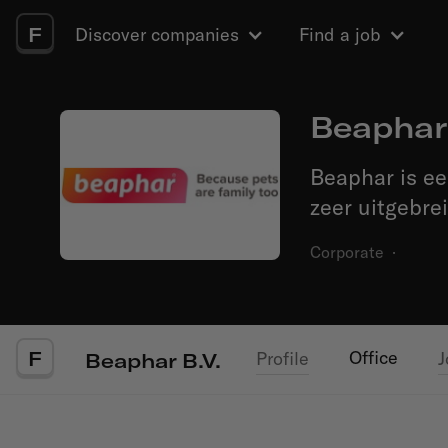
F
Discover companies
Find a job
Beaphar 
Beaphar is e
zeer uitgebre
Corporate
·
F
Office
Profile
J
Beaphar B.V.