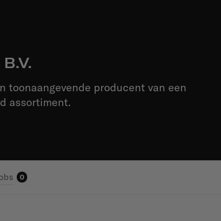
B.V.
en toonaangevende producent van een
id assortiment.
obs
0