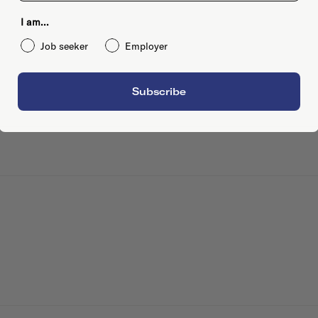
I am...
Job seeker
Employer
Subscribe