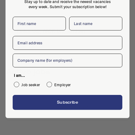
Stay up to date and receive the newest vacancies
every week. Submit your subscription below!
First name
Last name
Delta 132, 6825 MV, Arnhem
Email
Company
Active jobs
I am...
Job seeker
Employer
No active jobs right now
Subscribe
Is this your company profile?
Place a job