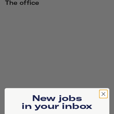
The office
New jobs
in your inbox