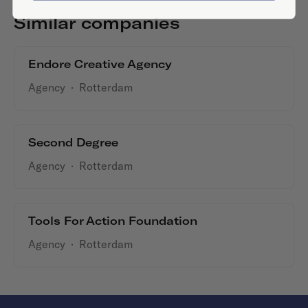
Similar companies
Endore Creative Agency
Agency
·
Rotterdam
Second Degree
Agency
·
Rotterdam
Tools For Action Foundation
Agency
·
Rotterdam