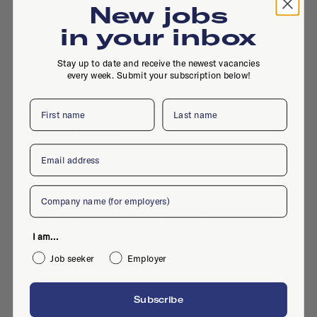
New jobs
in your inbox
Kratonkade, 3, 3024 ES, Rotterdam
Stay up to date and receive the newest vacancies
every week. Submit your subscription below!
First name
Last name
Active jobs
Email
No active jobs right now
Company
Is this your company profile?
Place a job
I am...
Job seeker
Employer
Subscribe