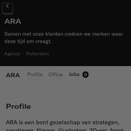
ARA
Samen met onze klanten creëren we merken waar
deze tijd om vraagt.
Agency
·
Rotterdam
Jobs
Profile
Office
ARA
0
Profile
ARA is een bont gezelschap van strategen,
creatieven, filmers, illustrators, 3D-ers, front-