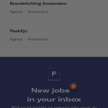
Brandstichting Amsterdam
Agency
·
Amsterdam
Peakfijn
Agency
·
Amsterdam
F
9
New jobs
in your inbox
Blijf op de hoogte en ontvang elke week de