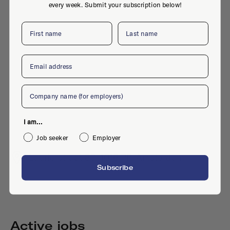
every week. Submit your subscription below!
First name
Last name
Email
Company
I am...
Job seeker
Employer
Laurierstraat 80, 1016 PP, Amsterdam
Subscribe
Active jobs