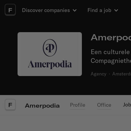
F
Discover companies
Find a job
Amerpo
Een culturele 
Compagniethe
Agency
·
Amster
F
Jo
Profile
Office
Amerpodia