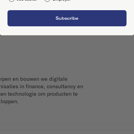
Subscribe
erpen en bouwen we digitale
isaties in finance, consultancy en
 en technologie om producten te
kloppen.