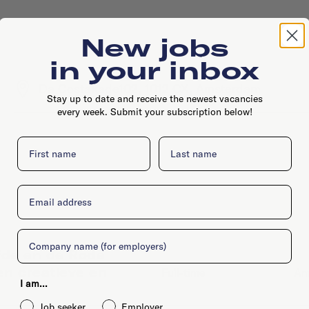
New jobs
in your inbox
Da Costakade102, 1012 CX, Amsterdam
Stay up to date and receive the newest vacancies
every week. Submit your subscription below!
First name
Last name
Email
Company
efde en de Rode
n creatieve en
Full-time
Am
I am...
Job seeker
Employer