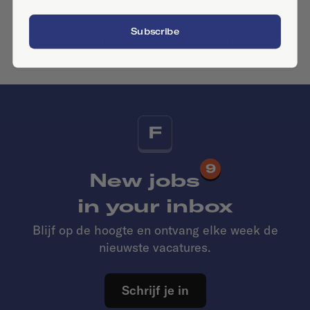
No similar companies yet
Subscribe
Want to add your company?
Contact us
F
9
New jobs
in your inbox
Blijf op de hoogte en ontvang elke week de
nieuwste vacatures.
Schrijf je in