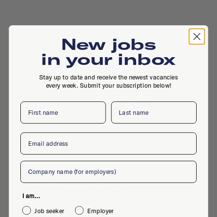
New jobs
Active jobs
in your inbox
Stay up to date and receive the newest vacancies
every week. Submit your subscription below!
No active jobs right now
Is this your company profile?
Place a job
First name
Last name
Email
Company
Similar companies
I am...
Job seeker
Employer