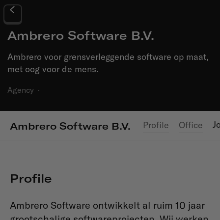
Ambrero Software B.V.
Ambrero voor grensverleggende software op maat,
met oog voor de mens.
Agency
·
J
Profile
Office
Ambrero Software B.V.
Profile
Ambrero Software ontwikkelt al ruim 10 jaar
grootschalige softwareprojecten. Wij werken