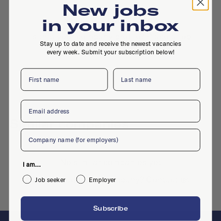
New jobs
No active jobs right now
in your inbox
Is this your company profile?
Place a job
Stay up to date and receive the newest vacancies
every week. Submit your subscription below!
First name
Last name
Email
Similar companies
Company
No similar companies yet
I am...
Want to add your company?
Contact us
Job seeker
Employer
Subscribe