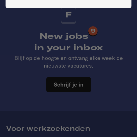
F
9
New jobs
in your inbox
Blijf op de hoogte en ontvang elke week de
nieuwste vacatures.
Schrijf je in
Voor werkzoekenden