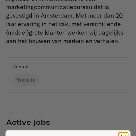
marketingcommunicatiebureau dat is
gevestigd in Amsterdam. Met meer dan 20
jaar ervaring in het vak, met verschillende
(middel)grote klanten werken wij dagelijks
aan het bouwen van merken en verhalen.
Contact
Website
Active jobs