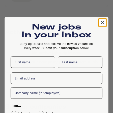
New jobs
Active jobs
in your inbox
Stay up to date and receive the newest vacancies
every week. Submit your subscription below!
No active jobs right now
First name
Last name
Is this your company profile?
Place a job
Email
Company
Similar companies
I am...