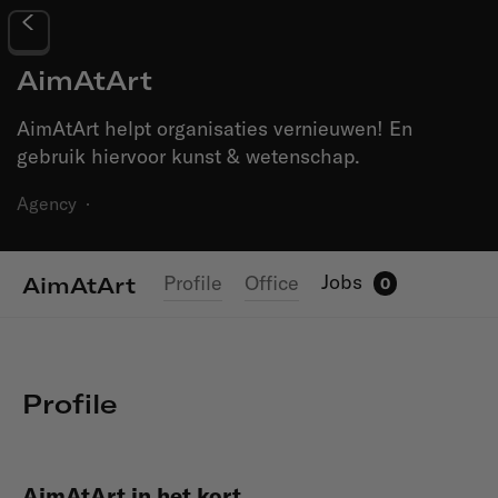
AimAtArt
AimAtArt helpt organisaties vernieuwen! En
gebruik hiervoor kunst & wetenschap.
Agency
·
Jobs
Profile
Office
AimAtArt
0
Profile
AimAtArt in het kort