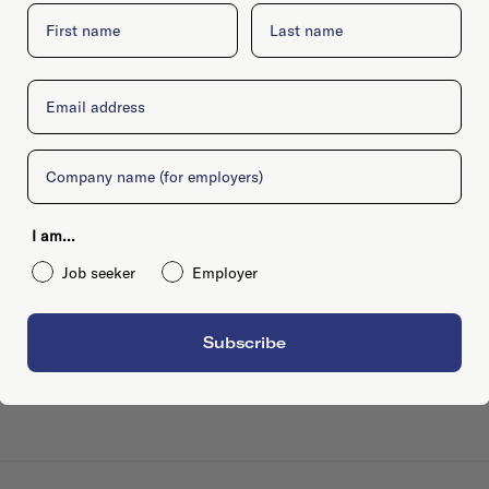
First name
Last name
Email
Company
I am...
Job seeker
Employer
Subscribe