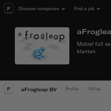
F
Discover companies
Find a job
aFrogle
Mobiel full s
klanten
·
F
Profile
Office
aFrogleap BV